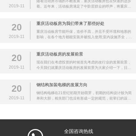
随着活动房市场的不断发展，重庆活动板房也在快速的进步
2019-
11
着。近年来，活动板房满足了中阶层群众的呼声，将重庆活
动板房向豪宅这个发展方向不断探究和研发，最终是成功
的。那么活
重庆活动板房为我们带来了那些好处
20
重庆活动板房节能环保，造价不高，并且不受环境和地形的
2019-
11
影响，在各个地方都能安装并被投入使用;室内设施齐全，并
且环境优美;能够随意拆装非常方便运输和移动，能够重复使
用非常环
重庆活动板房的发展前景
20
现在我们在考虑投资的时候首先考虑的改行业的发展前景，
2019-
11
今天我们就重庆活动板房的发展前景为大家介绍一下，日前
新型建筑使用最广泛的一种就是活动板房。随着国内经济的
发展
钢结构加装电梯的发展方向
20
钢结构电梯在21世纪初期开始萌芽，初期的结构设计较为简
2019-
11
单和大胆，相关部门也没有形成一定的规范，前辈们的设计
思路和依据不同，各种新颖的设计层出不穷。
全国咨询热线