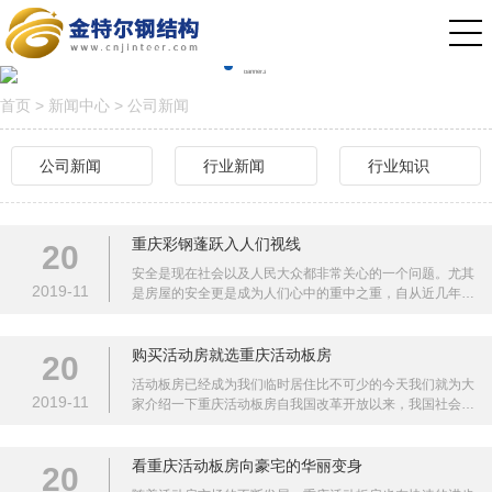
首页
>
新闻中心
>
公司新闻
公司新闻
行业新闻
行业知识
重庆彩钢蓬跃入人们视线
20
安全是现在社会以及人民大众都非常关心的一个问题。尤其
2019-
11
是房屋的安全更是成为人们心中的重中之重，自从近几年
来，汶川、玉树、日本的大地震后，房屋的质量问题更是成
为世界各国的
购买活动房就选重庆活动板房
20
活动板房已经成为我们临时居住比不可少的今天我们就为大
2019-
11
家介绍一下重庆活动板房自我国改革开放以来，我国社会的
经济高速发展，在我国全面进入小康社会以来，大规模城镇
化建设不断
看重庆活动板房向豪宅的华丽变身
20